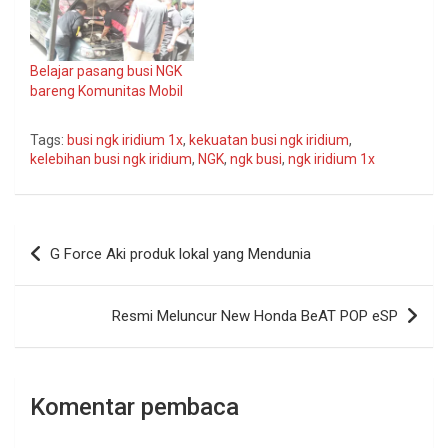
Belajar pasang busi NGK
bareng Komunitas Mobil
Tags:
busi ngk iridium 1x
,
kekuatan busi ngk iridium
,
kelebihan busi ngk iridium
,
NGK
,
ngk busi
,
ngk iridium 1x
Navigasi
G Force Aki produk lokal yang Mendunia
pos
Resmi Meluncur New Honda BeAT POP eSP
Komentar pembaca