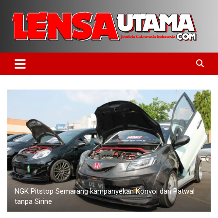
Skip
to
content
Jendela Cakrawala Indonesia
LensaUtama
NGK Pitstop Semarang kampanyekan Konvoi dan Patwal
tanpa Sirine