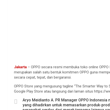
Jakarta
– OPPO secara resmi membuka toko online OPPO St
merupakan salah satu bentuk komitmen OPPO guna memper
secara cepat, tepat, dan bergaransi.
OPPO Store yang mengusung tagline “The Smarter Way to Sho
Google Play Store atau langsung dari laman situs https://
Aryo Meidianto A. PR Manager OPPO Indonesia 
yang dihadirkan untuk memasarkan produk-produ
perangkat cerdas dari merek ternama lainnya ya