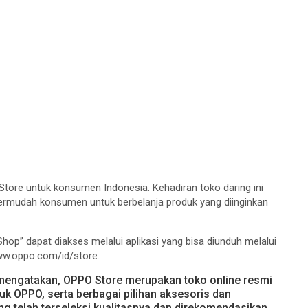
ore untuk konsumen Indonesia. Kehadiran toko daring ini
mudah konsumen untuk berbelanja produk yang diinginkan
p” dapat diakses melalui aplikasi yang bisa diunduh melalui
www.oppo.com/id/store.
mengatakan, OPPO Store merupakan toko online resmi
k OPPO, serta berbagai pilihan aksesoris dan
ng telah terseleksi kualitasnya dan direkomendasikan