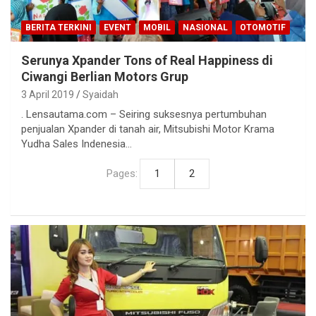
BERITA TERKINI
EVENT
MOBIL
NASIONAL
OTOMOTIF
Serunya Xpander Tons of Real Happiness di
Ciwangi Berlian Motors Grup
3 April 2019
Syaidah
. Lensautama.com – Seiring suksesnya pertumbuhan
penjualan Xpander di tanah air, Mitsubishi Motor Krama
Yudha Sales Indenesia…
Pages:
1
2