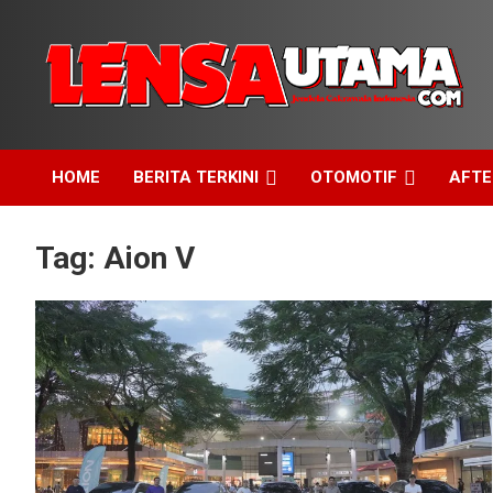
Skip
to
content
Jendela Cakrawala Indonesia
LensaUtama
HOME
BERITA TERKINI
OTOMOTIF
AFT
Tag:
Aion V