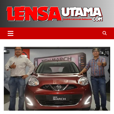
Skip
to
content
Jendela Cakrawala Indonesia
LensaUtama