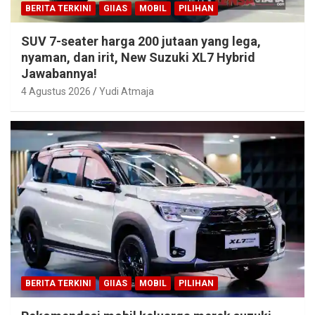
BERITA TERKINI
GIIAS
MOBIL
PILIHAN
SUV 7-seater harga 200 jutaan yang lega,
nyaman, dan irit, New Suzuki XL7 Hybrid
Jawabannya!
4 Agustus 2026
Yudi Atmaja
BERITA TERKINI
GIIAS
MOBIL
PILIHAN