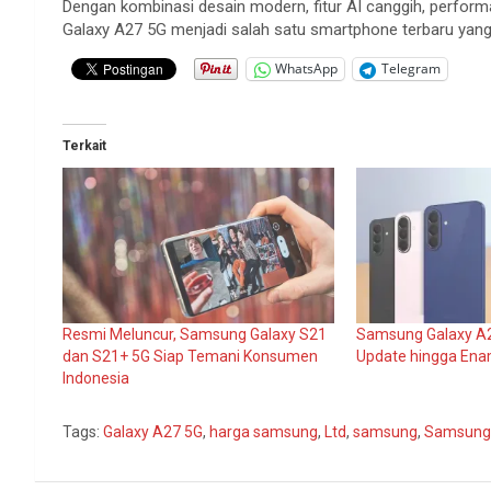
Dengan kombinasi desain modern, fitur AI canggih, perfor
Galaxy A27 5G menjadi salah satu smartphone terbaru yan
WhatsApp
Telegram
Terkait
Resmi Meluncur, Samsung Galaxy S21
Samsung Galaxy A
dan S21+ 5G Siap Temani Konsumen
Update hingga En
Indonesia
Tags:
Galaxy A27 5G
,
harga samsung
,
Ltd
,
samsung
,
Samsung 