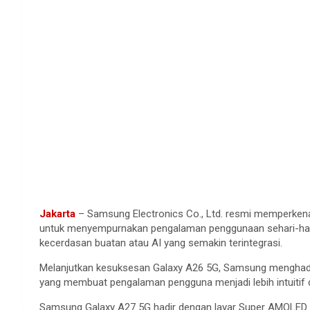
Jakarta
– Samsung Electronics Co., Ltd. resmi memperkena
untuk menyempurnakan pengalaman penggunaan sehari-hari me
kecerdasan buatan atau AI yang semakin terintegrasi.
Melanjutkan kesuksesan Galaxy A26 5G, Samsung menghadir
yang membuat pengalaman pengguna menjadi lebih intuitif d
Samsung Galaxy A27 5G hadir dengan layar Super AMOLED 6