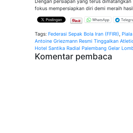
Dengan persiapan yang terus dimatangkan s
fokus mempersiapkan diri demi meraih hasil
WhatsApp
Teleg
Tags:
Federasi Sepak Bola Iran (FFIRI)
,
Pial
Navigasi
Antoine Griezmann Resmi Tinggalkan Atleti
Hotel Santika Radial Palembang Gelar Lom
pos
Komentar pembaca