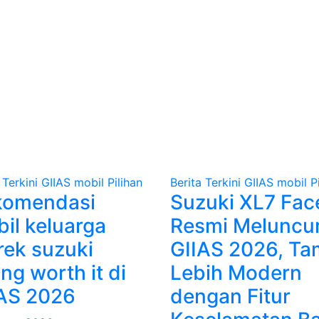
 Terkini
GIIAS
mobil
Pilihan
Berita Terkini
GIIAS
mobil
P
komendasi
Suzuki XL7 Face
il keluarga
Resmi Meluncur
ek suzuki
GIIAS 2026, Ta
ing worth it di
Lebih Modern
AS 2026
dengan Fitur