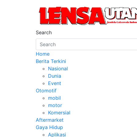
Skip
to
content
LensaUtama
Jendela Cakrawala Indonesia
Search
Home
Berita Terkini
Nasional
Dunia
Event
Otomotif
mobil
motor
Komersial
Aftermarket
Gaya Hidup
Aplikasi