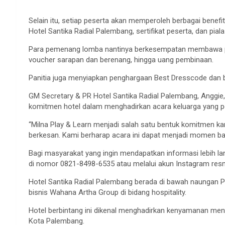
Selain itu, setiap peserta akan memperoleh berbagai benefi
Hotel Santika Radial Palembang, sertifikat peserta, dan piala
Para pemenang lomba nantinya berkesempatan membawa pula
voucher sarapan dan berenang, hingga uang pembinaan.
Panitia juga menyiapkan penghargaan Best Dresscode dan b
GM Secretary & PR Hotel Santika Radial Palembang, Anggie,
komitmen hotel dalam menghadirkan acara keluarga yang po
“Milna Play & Learn menjadi salah satu bentuk komitmen ka
berkesan. Kami berharap acara ini dapat menjadi momen baha
Bagi masyarakat yang ingin mendapatkan informasi lebih la
di nomor 0821-8498-6535 atau melalui akun Instagram res
Hotel Santika Radial Palembang berada di bawah naungan 
bisnis Wahana Artha Group di bidang hospitality.
Hotel berbintang ini dikenal menghadirkan kenyamanan me
Kota Palembang.