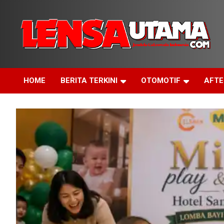
Skip
to
content
Jendela Cakrawala Indonesia
LensaUtama
HOME
BERITA TERKINI
OTOMOTIF
AFT