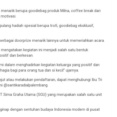
t menarik berupa goodiebag produk Milna, coffee break dari
 motivasi.
ng hadiah spesial berupa trofi, goodiebag eksklusif,
erbagai doorprize menarik lainnya untuk memeriahkan acara.
 mengatakan kegiatan ini menjadi salah satu bentuk
sitif dan berkesan.
mi dalam menghadirkan kegiatan keluarga yang positif dan
gia bagi para orang tua dan si kecil” ujarnya.
njut atau melakukan pendaftaran, dapat menghubungi Ibu Tri
mi @santikaradialpalembang.
PT Sima Graha Utama (SGU) yang merupakan salah satu unit
nginap dengan sentuhan budaya Indonesia modern di pusat