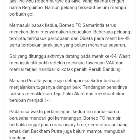
aksi individu Rosembergne da Silva, yang dikenal dengan
nama Berguinho. Namun peluang tersebut belum mampu
berbuah gol.
Memasuki babak kedua, Borneo FC Samarinda terus
menekan demi menyamakan kedudukan. Beberapa peluang
tercipta, termasuk percobaan dari Obieta pada menit ke-48
serta tembakan jarak jauh yang belum menemui sasaran.
Gol yang ditunggu akhirnya datang pada menit ke-84. Wasit
menunjuk titik putih setelah meninjau tayangan VAR dan
menilai terjadi handball di kotak penalti Persib Bandung.
Mariano Peralta yang maju sebagai eksekutor berhasil
menjalankan tugasnya dengan baik. Tendangan penaltinya
sukses menaklukkan Teja Paku Alam dan membuat skor
berubah menjadi 1-1.
Pada sisa waktu pertandingan, kedua tim sama-sama
berusaha mencari gol kemenangan. Borneo FC hampir
berbalik unggul pada masa injury time, sementara peluang
emas dari Beckham Putra juga belum mampu mengubah
keadaan.