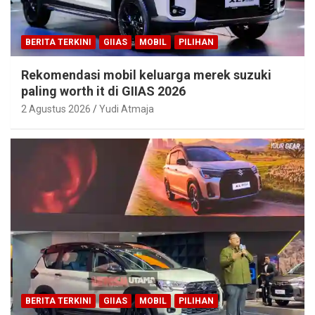
BERITA TERKINI
GIIAS
MOBIL
PILIHAN
Rekomendasi mobil keluarga merek suzuki
paling worth it di GIIAS 2026
2 Agustus 2026
Yudi Atmaja
BERITA TERKINI
GIIAS
MOBIL
PILIHAN