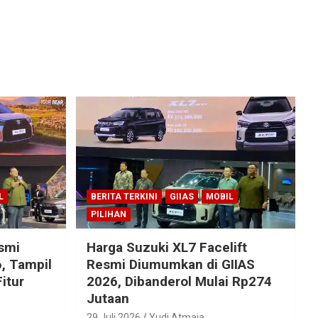
L
BERITA TERKINI
GIIAS
MOBIL
PILIHAN
esmi
Harga Suzuki XL7 Facelift
, Tampil
Resmi Diumumkan di GIIAS
itur
2026, Dibanderol Mulai Rp274
Jutaan
29 Juli 2026
Yudi Atmaja