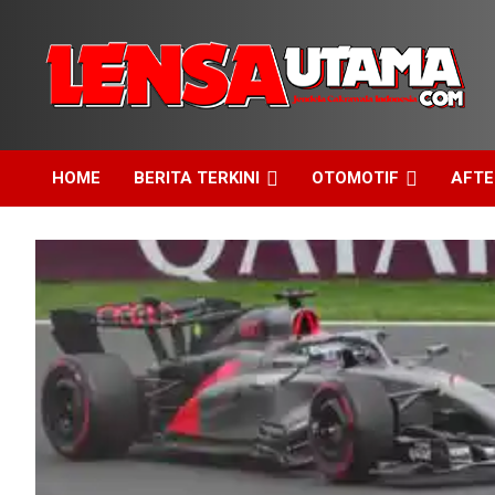
Skip
to
content
Jendela Cakrawala Indonesia
LensaUtama
HOME
BERITA TERKINI
OTOMOTIF
AFT