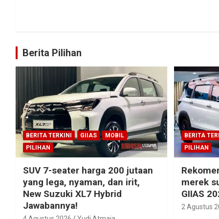
Berita Pilihan
BERITA TERKINI
GIIAS
MOBIL
BERITA TER
PILIHAN
PILIHAN
SUV 7-seater harga 200 jutaan
Rekomen
yang lega, nyaman, dan irit,
merek su
New Suzuki XL7 Hybrid
GIIAS 20
Jawabannya!
2 Agustus 
4 Agustus 2026
Yudi Atmaja