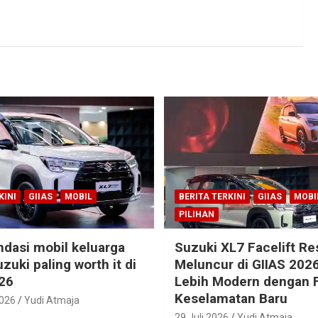
KINI
GIIAS
MOBIL
BERITA TERKINI
GIIAS
MOBI
PILIHAN
dasi mobil keluarga
Suzuki XL7 Facelift R
zuki paling worth it di
Meluncur di GIIAS 2026
26
Lebih Modern dengan F
Keselamatan Baru
2026
Yudi Atmaja
29 Juli 2026
Yudi Atmaja