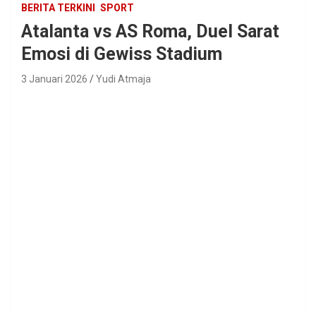
BERITA TERKINI
SPORT
Atalanta vs AS Roma, Duel Sarat
Emosi di Gewiss Stadium
3 Januari 2026
Yudi Atmaja