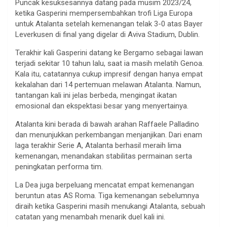
Puncak kesuksesannya datang pada musim 2023/24,
ketika Gasperini mempersembahkan trofi Liga Europa
untuk Atalanta setelah kemenangan telak 3-0 atas Bayer
Leverkusen di final yang digelar di Aviva Stadium, Dublin.
Terakhir kali Gasperini datang ke Bergamo sebagai lawan
terjadi sekitar 10 tahun lalu, saat ia masih melatih Genoa.
Kala itu, catatannya cukup impresif dengan hanya empat
kekalahan dari 14 pertemuan melawan Atalanta. Namun,
tantangan kali ini jelas berbeda, mengingat ikatan
emosional dan ekspektasi besar yang menyertainya.
Atalanta kini berada di bawah arahan Raffaele Palladino
dan menunjukkan perkembangan menjanjikan. Dari enam
laga terakhir Serie A, Atalanta berhasil meraih lima
kemenangan, menandakan stabilitas permainan serta
peningkatan performa tim.
La Dea juga berpeluang mencatat empat kemenangan
beruntun atas AS Roma. Tiga kemenangan sebelumnya
diraih ketika Gasperini masih menukangi Atalanta, sebuah
catatan yang menambah menarik duel kali ini.