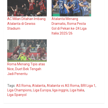
AC Milan Ditahan Imbang
Atalanta Menang
Atalanta di Gewiss
Dramatis, Roma Pesta
Stadium
Gol di Pekan ke-24 Liga
Italia 2025/26
Roma Menang Tipis atas
Nice, Duet Bek Tengah
Jadi Penentu
Tags:
AS Roma
,
Atalanta
,
Atalanta vs AS Roma
,
BRI Liga 1
,
Liga Champions
,
Liga Europa
,
liga inggris
,
Liga Italia
,
Liga Spanyol