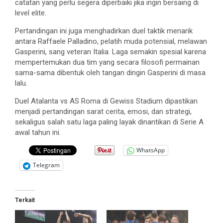
catatan yang perlu segera diperbaiki jika ingin bersaing di
level elite.
Pertandingan ini juga menghadirkan duel taktik menarik
antara Raffaele Palladino, pelatih muda potensial, melawan
Gasperini, sang veteran Italia. Laga semakin spesial karena
mempertemukan dua tim yang secara filosofi permainan
sama-sama dibentuk oleh tangan dingin Gasperini di masa
lalu.
Duel Atalanta vs AS Roma di Gewiss Stadium dipastikan
menjadi pertandingan sarat cerita, emosi, dan strategi,
sekaligus salah satu laga paling layak dinantikan di Serie A
awal tahun ini.
WhatsApp
Telegram
Terkait