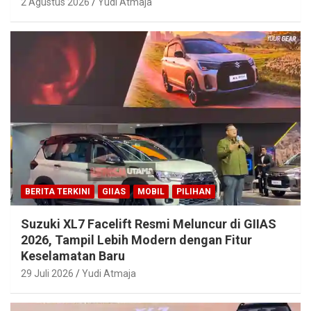
2 Agustus 2026
Yudi Atmaja
BERITA TERKINI
GIIAS
MOBIL
PILIHAN
Suzuki XL7 Facelift Resmi Meluncur di GIIAS
2026, Tampil Lebih Modern dengan Fitur
Keselamatan Baru
29 Juli 2026
Yudi Atmaja