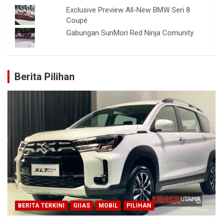
Exclusive Preview All-New BMW Seri 8
Coupé
Gabungan SunMori Red Ninja Comunity
Berita Pilihan
BERITA TERKINI
GIIAS
MOBIL
PILIHAN