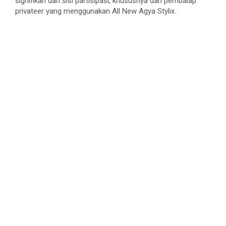
signifikan dari sisi partisipasi, khususnya dari pembalap
privateer yang menggunakan All New Agya Stylix.