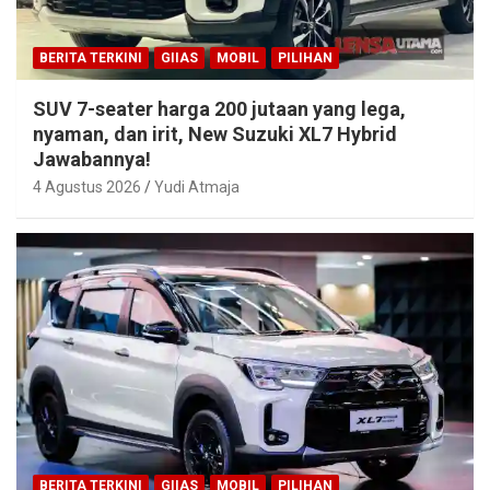
BERITA TERKINI
GIIAS
MOBIL
PILIHAN
SUV 7-seater harga 200 jutaan yang lega,
nyaman, dan irit, New Suzuki XL7 Hybrid
Jawabannya!
4 Agustus 2026
Yudi Atmaja
BERITA TERKINI
GIIAS
MOBIL
PILIHAN