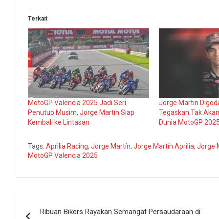
Terkait
MotoGP Valencia 2025 Jadi Seri
Jorge Martin Digoda
Penutup Musim, Jorge Martín Siap
Tegaskan Tak Akan
Kembali ke Lintasan
Dunia MotoGP 202
Tags:
Aprilia Racing
,
Jorge Martín
,
Jorge Martín Aprilia
,
Jorge 
MotoGP Valencia 2025
Navigasi
Ribuan Bikers Rayakan Semangat Persaudaraan di