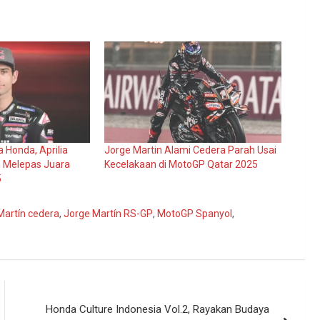
 Honda, Aprilia
Jorge Martin Alami Cedera Parah Usai
 Melepas Juara
Kecelakaan di MotoGP Qatar 2025
5
Martín cedera
,
Jorge Martín RS-GP
,
MotoGP Spanyol
,
Honda Culture Indonesia Vol.2, Rayakan Budaya