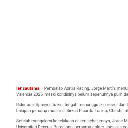
lensautama
– Pembalap Aprilia Racing, Jorge Martín, men
Valencia 2025, meski kondisinya belum sepenuhnya pulih da
Rider asal Spanyol itu kini tengah menunggu izin resmi dar
balapan penutup musim di Sirkuit Ricardo Tormo, Cheste, akh
Setelah mengalami kecelakaan di seri sebelumnya, Jorge Ma
Universitari Dexeus, Barcelona, bersama dokter spesialis ce