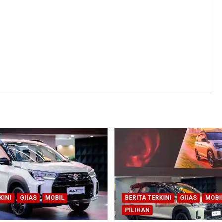
KINI
GIIAS
MOBIL
BERITA TERKINI
GIIAS
MOBI
PILIHAN