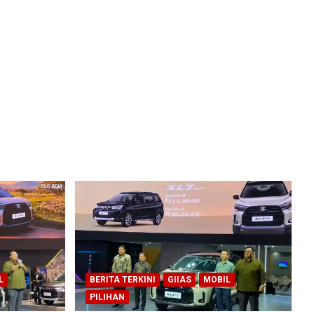
L
BERITA TERKINI
GIIAS
MOBIL
PILIHAN