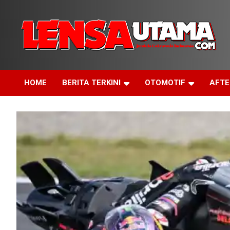
Skip
to
content
Jendela Cakrawala Indonesia
LensaUtama
HOME
BERITA TERKINI
OTOMOTIF
AFT