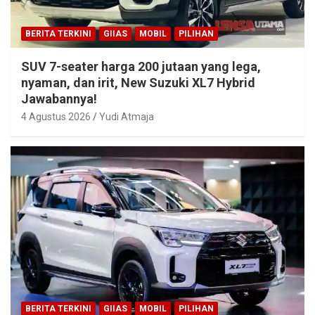
BERITA TERKINI
GIIAS
MOBIL
PILIHAN
SUV 7-seater harga 200 jutaan yang lega,
nyaman, dan irit, New Suzuki XL7 Hybrid
Jawabannya!
4 Agustus 2026
Yudi Atmaja
BERITA TERKINI
GIIAS
MOBIL
PILIHAN