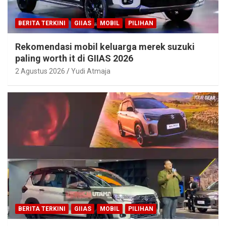
BERITA TERKINI
GIIAS
MOBIL
PILIHAN
Rekomendasi mobil keluarga merek suzuki
paling worth it di GIIAS 2026
2 Agustus 2026
Yudi Atmaja
BERITA TERKINI
GIIAS
MOBIL
PILIHAN