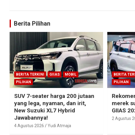
Berita Pilihan
BERITA TERKINI
GIIAS
MOBIL
BERITA TER
PILIHAN
PILIHAN
SUV 7-seater harga 200 jutaan
Rekomen
yang lega, nyaman, dan irit,
merek su
New Suzuki XL7 Hybrid
GIIAS 20
Jawabannya!
2 Agustus 
4 Agustus 2026
Yudi Atmaja