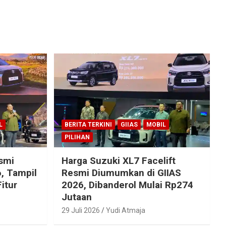
L
BERITA TERKINI
GIIAS
MOBIL
PILIHAN
esmi
Harga Suzuki XL7 Facelift
, Tampil
Resmi Diumumkan di GIIAS
itur
2026, Dibanderol Mulai Rp274
Jutaan
29 Juli 2026
Yudi Atmaja