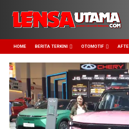
Skip
to
content
Jendela Cakrawala Indonesia
LensaUtama
HOME
BERITA TERKINI
OTOMOTIF
AFT