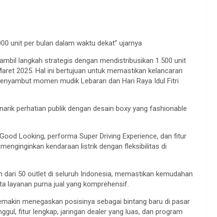
000 unit per bulan dalam waktu dekat” ujarnya
bil langkah strategis dengan mendistribusikan 1.500 unit
ret 2025. Hal ini bertujuan untuk memastikan kelancaran
 menyambut momen mudik Lebaran dan Hari Raya Idul Fitri
rik perhatian publik dengan desain boxy yang fashionable
ood Looking, performa Super Driving Experience, dan fitur
enginginkan kendaraan listrik dengan fleksibilitas di
ih dari 50 outlet di seluruh Indonesia, memastikan kemudahan
rta layanan purna jual yang komprehensif.
emakin menegaskan posisinya sebagai bintang baru di pasar
ggul, fitur lengkap, jaringan dealer yang luas, dan program