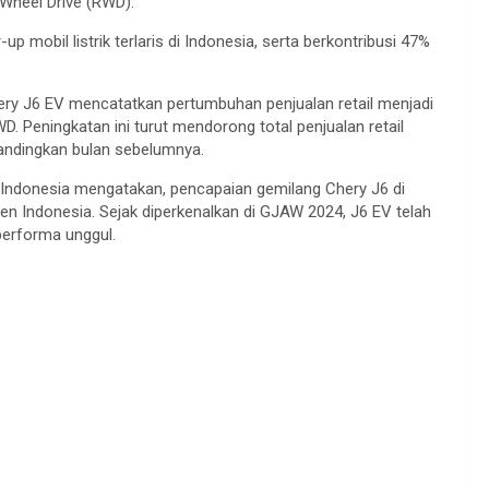
r Wheel Drive (RWD).
p mobil listrik terlaris di Indonesia, serta berkontribusi 47%
ery J6 EV mencatatkan pertumbuhan penjualan retail menjadi
RWD. Peningkatan ini turut mendorong total penjualan retail
bandingkan bulan sebelumnya.
 Indonesia mengatakan, pencapaian gemilang Chery J6 di
en Indonesia. Sejak diperkenalkan di GJAW 2024, J6 EV telah
performa unggul.