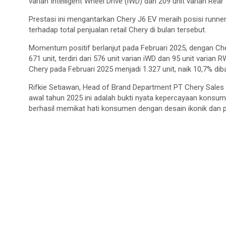
varian Intelligent Wheel Drive (iWD) dan 209 unit varian Rea
Prestasi ini mengantarkan Chery J6 EV meraih posisi runner-u
terhadap total penjualan retail Chery di bulan tersebut.
Momentum positif berlanjut pada Februari 2025, dengan Ch
671 unit, terdiri dari 576 unit varian iWD dan 95 unit varian 
Chery pada Februari 2025 menjadi 1.327 unit, naik 10,7% di
Rifkie Setiawan, Head of Brand Department PT Chery Sales
awal tahun 2025 ini adalah bukti nyata kepercayaan konsum
berhasil memikat hati konsumen dengan desain ikonik dan 