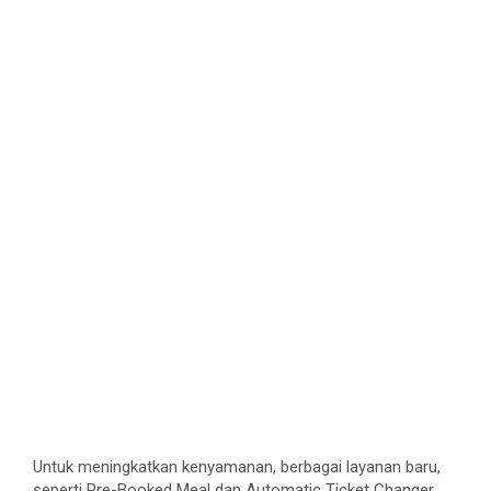
Untuk meningkatkan kenyamanan, berbagai layanan baru,
seperti Pre-Booked Meal dan Automatic Ticket Changer