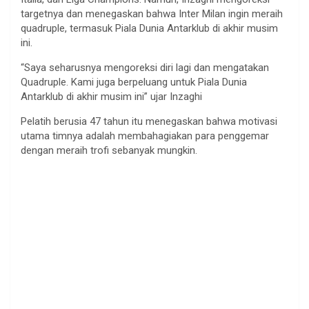
targetnya dan menegaskan bahwa Inter Milan ingin meraih
quadruple, termasuk Piala Dunia Antarklub di akhir musim
ini.
“Saya seharusnya mengoreksi diri lagi dan mengatakan
Quadruple. Kami juga berpeluang untuk Piala Dunia
Antarklub di akhir musim ini” ujar Inzaghi
Pelatih berusia 47 tahun itu menegaskan bahwa motivasi
utama timnya adalah membahagiakan para penggemar
dengan meraih trofi sebanyak mungkin.