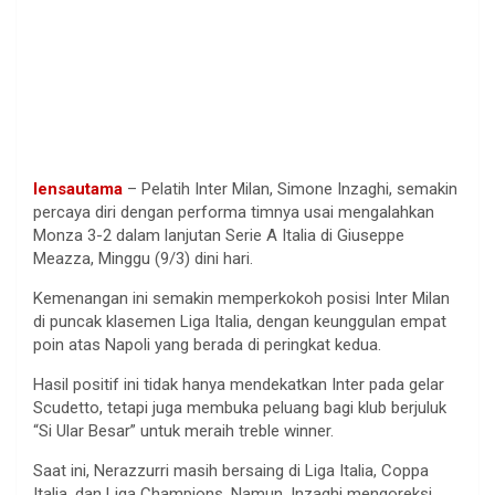
lensautama
– Pelatih Inter Milan, Simone Inzaghi, semakin
percaya diri dengan performa timnya usai mengalahkan
Monza 3-2 dalam lanjutan Serie A Italia di Giuseppe
Meazza, Minggu (9/3) dini hari.
Kemenangan ini semakin memperkokoh posisi Inter Milan
di puncak klasemen Liga Italia, dengan keunggulan empat
poin atas Napoli yang berada di peringkat kedua.
Hasil positif ini tidak hanya mendekatkan Inter pada gelar
Scudetto, tetapi juga membuka peluang bagi klub berjuluk
“Si Ular Besar” untuk meraih treble winner.
Saat ini, Nerazzurri masih bersaing di Liga Italia, Coppa
Italia, dan Liga Champions. Namun, Inzaghi mengoreksi