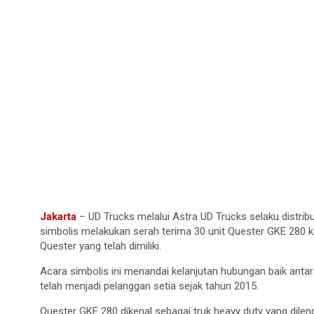
Jakarta
– UD Trucks melalui Astra UD Trucks selaku distrib
simbolis melakukan serah terima 30 unit Quester GKE 280 ke
Quester yang telah dimiliki.
Acara simbolis ini menandai kelanjutan hubungan baik anta
telah menjadi pelanggan setia sejak tahun 2015.
Quester GKE 280 dikenal sebagai truk heavy duty yang dile