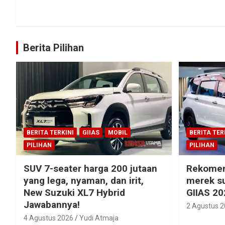
Berita Pilihan
BERITA TERKINI
GIIAS
MOBIL
BERITA TER
PILIHAN
PILIHAN
SUV 7-seater harga 200 jutaan
Rekomen
yang lega, nyaman, dan irit,
merek su
New Suzuki XL7 Hybrid
GIIAS 20
Jawabannya!
2 Agustus 
4 Agustus 2026
Yudi Atmaja