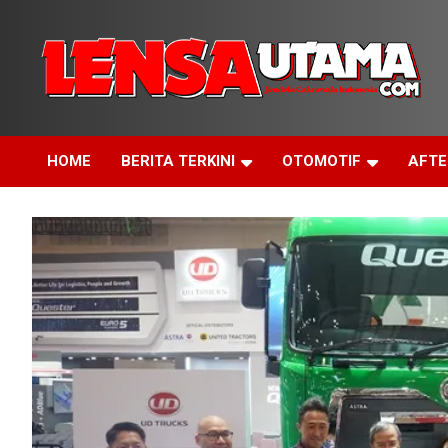
Skip
to
content
Jendela Cakrawala Indonesia
LensaUtama
HOME
BERITA TERKINI
OTOMOTIF
AFT