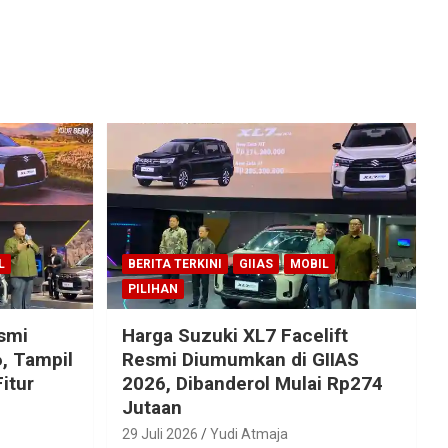
L
BERITA TERKINI
GIIAS
MOBIL
PILIHAN
esmi
Harga Suzuki XL7 Facelift
, Tampil
Resmi Diumumkan di GIIAS
itur
2026, Dibanderol Mulai Rp274
Jutaan
29 Juli 2026
Yudi Atmaja