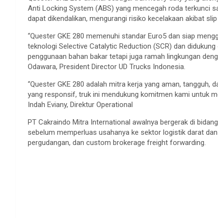
Anti Locking System (ABS) yang mencegah roda terkunci sa
dapat dikendalikan, mengurangi risiko kecelakaan akibat slip
“Quester GKE 280 memenuhi standar Euro5 dan siap menggu
teknologi Selective Catalytic Reduction (SCR) dan didukung 
penggunaan bahan bakar tetapi juga ramah lingkungan denga
Odawara, President Director UD Trucks Indonesia.
“Quester GKE 280 adalah mitra kerja yang aman, tangguh, d
yang responsif, truk ini mendukung komitmen kami untuk m
Indah Eviany, Direktur Operational
PT Cakraindo Mitra International awalnya bergerak di bidan
sebelum memperluas usahanya ke sektor logistik darat dan l
pergudangan, dan custom brokerage freight forwarding.