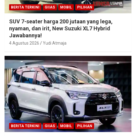
BERITA TERKINI
GIIAS
MOBIL
PILIHAN
SUV 7-seater harga 200 jutaan yang lega,
nyaman, dan irit, New Suzuki XL7 Hybrid
Jawabannya!
4 Agustus 2026
Yudi Atmaja
BERITA TERKINI
GIIAS
MOBIL
PILIHAN