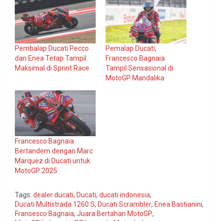
Pembalap Ducati Pecco
Pemalap Ducati,
dan Enea Tetap Tampil
Francesco Bagnaia
Maksimal di Sprint Race
Tampil Sensasional di
MotoGP Mandalika
Francesco Bagnaia
Bertandem dengan Marc
Marquez di Ducati untuk
MotoGP 2025
Tags:
dealer ducati
,
Ducati
,
ducati indonesia
,
Ducati Multistrada 1260 S
,
Ducati Scrambler
,
Enea Bastianini
,
Fransesco Bagnaia
,
Juara Bertahan MotoGP
,