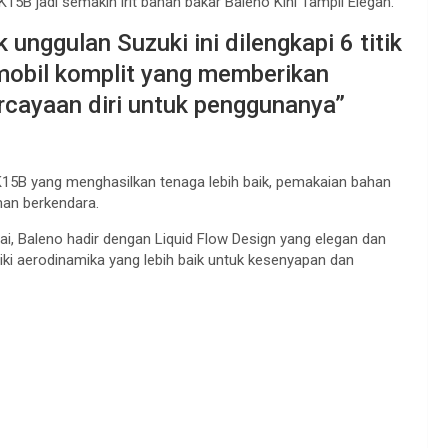
5B jadi semakin irit bahan bakar Baleno Kini Tampil Elegan.
 unggulan Suzuki ini dilengkapi 6 titik
 mobil komplit yang memberikan
rcayaan diri untuk penggunanya”
K15B yang menghasilkan tenaga lebih baik, pemakaian bahan
man berkendara.
i, Baleno hadir dengan Liquid Flow Design yang elegan dan
ki aerodinamika yang lebih baik untuk kesenyapan dan