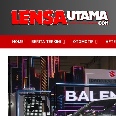
Skip
to
content
Jendela Cakrawala Indonesia
LensaUtama
HOME
BERITA TERKINI
OTOMOTIF
AFT