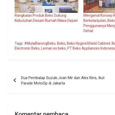
Rangkaian Produk Beko Dukung
Mengenal Konsep
Kebutuhan Desain Rumah Masa Depan
Berkelanjutan, Be
Penggunanya Menja
Sehat
Tags:
#MulaiBarengBeko
,
Beko
,
Beko HygineShield Cabinet
,
B
Electronic Beko
,
Lemari es beko
,
PT Beko Appliances Indonesi
Navigasi
Dua Pembalap Suzuki Joan Mir dan Alex Rins, Ikut
pos
Parade MotoGp di Jakarta
Komentar pembaca