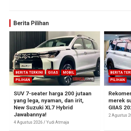
Berita Pilihan
BERITA TERKINI
GIIAS
MOBIL
BERITA TER
PILIHAN
PILIHAN
SUV 7-seater harga 200 jutaan
Rekomen
yang lega, nyaman, dan irit,
merek su
New Suzuki XL7 Hybrid
GIIAS 20
Jawabannya!
2 Agustus 
4 Agustus 2026
Yudi Atmaja