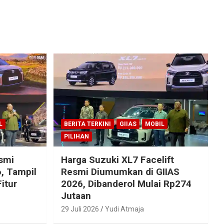
L
BERITA TERKINI
GIIAS
MOBIL
PILIHAN
esmi
Harga Suzuki XL7 Facelift
, Tampil
Resmi Diumumkan di GIIAS
itur
2026, Dibanderol Mulai Rp274
Jutaan
29 Juli 2026
Yudi Atmaja