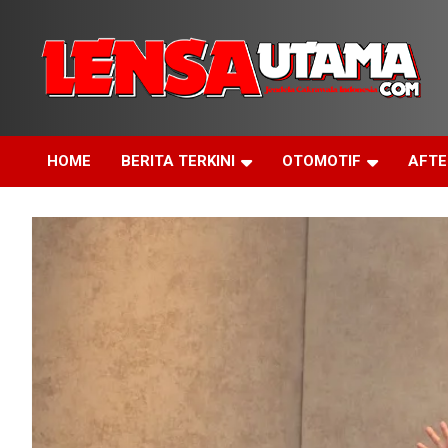
Skip
to
content
Jendela Cakrawala Indonesia
LensaUtama
HOME
BERITA TERKINI
OTOMOTIF
AFT