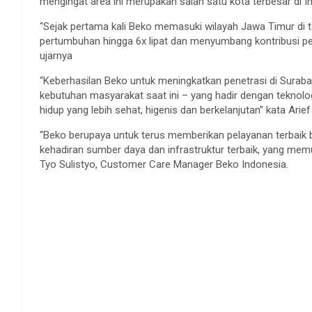
mengingat area ini merupakan salah satu kota terbesar di I
“Sejak pertama kali Beko memasuki wilayah Jawa Timur di 
pertumbuhan hingga 6x lipat dan menyumbang kontribusi pen
ujarnya
“Keberhasilan Beko untuk meningkatkan penetrasi di Suraba
kebutuhan masyarakat saat ini – yang hadir dengan tekno
hidup yang lebih sehat, higenis dan berkelanjutan” kata Arief
“Beko berupaya untuk terus memberikan pelayanan terbaik 
kehadiran sumber daya dan infrastruktur terbaik, yang m
Tyo Sulistyo, Customer Care Manager Beko Indonesia.