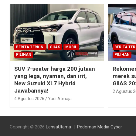
BERITA TERKINI
GIIAS
MOBIL
BERITA TER
PILIHAN
PILIHAN
SUV 7-seater harga 200 jutaan
Rekomen
yang lega, nyaman, dan irit,
merek su
New Suzuki XL7 Hybrid
GIIAS 20
Jawabannya!
2 Agustus 
4 Agustus 2026
Yudi Atmaja
Copyright © 2026
LensaUtama
Pedoman Media Cyber