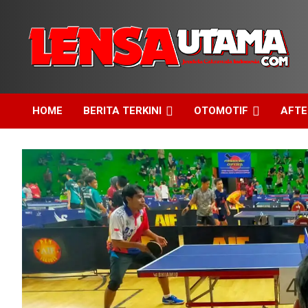
Skip
to
content
Jendela Cakrawala Indonesia
LensaUtama
HOME
BERITA TERKINI
OTOMOTIF
AFT