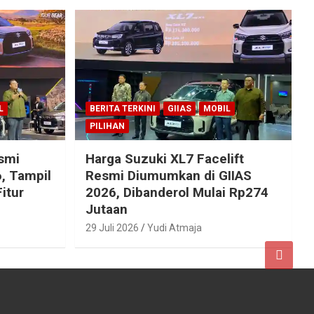
L
BERITA TERKINI
GIIAS
MOBIL
PILIHAN
esmi
Harga Suzuki XL7 Facelift
, Tampil
Resmi Diumumkan di GIIAS
itur
2026, Dibanderol Mulai Rp274
Jutaan
29 Juli 2026
Yudi Atmaja