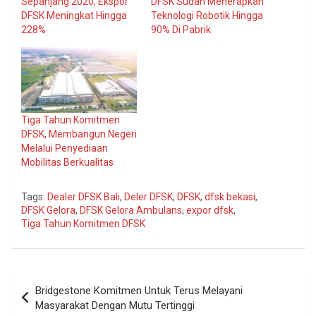
Sepanjang 2020, Ekspor
DFSK Sudah Menerapkan
DFSK Meningkat Hingga
Teknologi Robotik Hingga
228%
90% Di Pabrik
Tiga Tahun Komitmen
DFSK, Membangun Negeri
Melalui Penyediaan
Mobilitas Berkualitas
Tags:
Dealer DFSK Bali
,
Deler DFSK
,
DFSK
,
dfsk bekasi
,
DFSK Gelora
,
DFSK Gelora Ambulans
,
expor dfsk
,
Tiga Tahun Komitmen DFSK
Navigasi
Bridgestone Komitmen Untuk Terus Melayani
pos
Masyarakat Dengan Mutu Tertinggi