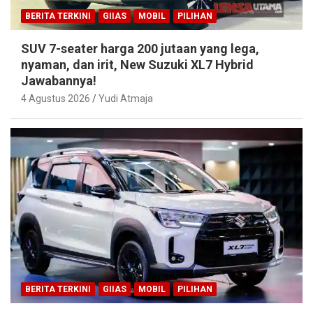
BERITA TERKINI
GIIAS
MOBIL
PILIHAN
SUV 7-seater harga 200 jutaan yang lega,
nyaman, dan irit, New Suzuki XL7 Hybrid
Jawabannya!
4 Agustus 2026
Yudi Atmaja
BERITA TERKINI
GIIAS
MOBIL
PILIHAN