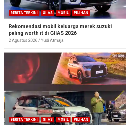
BERITA TERKINI
GIIAS
MOBIL
PILIHAN
Rekomendasi mobil keluarga merek suzuki
paling worth it di GIIAS 2026
2 Agustus 2026
Yudi Atmaja
BERITA TERKINI
GIIAS
MOBIL
PILIHAN