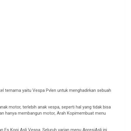
kel ternama yaitu Vespa Pvlen untuk menghadirkan sebuah
ak motor, terlebih anak vespa, seperti hal yang tidak bisa
, bukan hanya membangun motor, Arah Kopimembuat menu
n Es Kopi Asli Vespa. Seluruh varian menu ApresiAsli ini