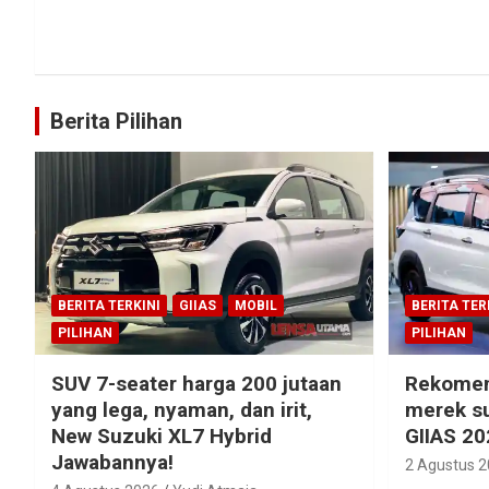
Berita Pilihan
BERITA TERKINI
GIIAS
MOBIL
BERITA TER
PILIHAN
PILIHAN
SUV 7-seater harga 200 jutaan
Rekomen
yang lega, nyaman, dan irit,
merek su
New Suzuki XL7 Hybrid
GIIAS 20
Jawabannya!
2 Agustus 