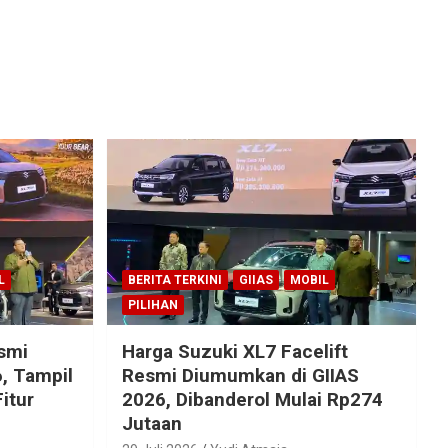
L
BERITA TERKINI
GIIAS
MOBIL
PILIHAN
esmi
Harga Suzuki XL7 Facelift
, Tampil
Resmi Diumumkan di GIIAS
itur
2026, Dibanderol Mulai Rp274
Jutaan