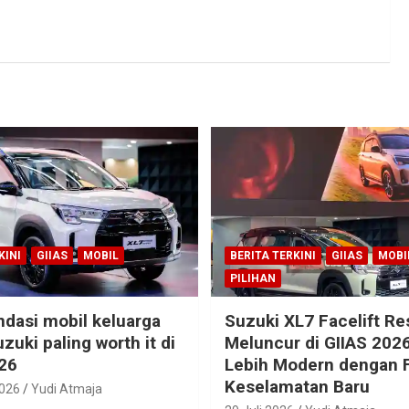
KINI
GIIAS
MOBIL
BERITA TERKINI
GIIAS
MOBI
PILIHAN
dasi mobil keluarga
Suzuki XL7 Facelift R
zuki paling worth it di
Meluncur di GIIAS 2026
26
Lebih Modern dengan F
Keselamatan Baru
2026
Yudi Atmaja