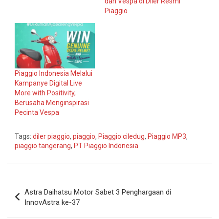
dan Vespa di Diler Resmi
Piaggio
Piaggio Indonesia Melalui
Kampanye Digital Live
More with Positivity,
Berusaha Menginspirasi
Pecinta Vespa
Tags:
diler piaggio
,
piaggio
,
Piaggio ciledug
,
Piaggio MP3
,
piaggio tangerang
,
PT Piaggio Indonesia
Navigasi
Astra Daihatsu Motor Sabet 3 Penghargaan di
pos
InnovAstra ke-37