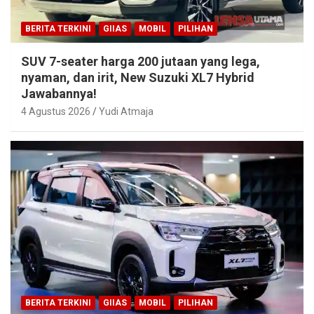
BERITA TERKINI
GIIAS
MOBIL
PILIHAN
SUV 7-seater harga 200 jutaan yang lega,
nyaman, dan irit, New Suzuki XL7 Hybrid
Jawabannya!
4 Agustus 2026
Yudi Atmaja
BERITA TERKINI
GIIAS
MOBIL
PILIHAN