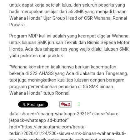
untuk dapat kerja setelah lulus, dan seluruh peserta yang
hadir merupakan pelajar dari 55 SMK yang menjadi binaan
Wahana Honda” Ujar Group Head of CSR Wahana, Ronnal
Prawira.
Program MDP kali ini adalah yang keempat digelar Wahana
untuk lulusan SMK jurusan Teknik dan Bisnis Sepeda Motor
Honda. Ada dua tahapan tes yang wajib dilalui lulusan SMK
yaitu psikotes dan praktek.
“Wahana komitmen tidak hanya berikan kesempatan
bekerja di 323 AHASS yang Ada di Jakarta dan Tangerang,
tapi juga meningkatkan kualitas lulusan dengan beragam
program penembanhan pendirian di 55 SMK binaan
Wahana Honda” tutup Ronnal.
data-shared="sharing-whatsapp-29215" class="share-
jetpack-whatsapp sd-button"
href="https://lensautama.com/berita-
terkini/2020/01/24/200-siswa-smk-binaan-wahana-ikuti-
tes-kerja-mekanik-astra-honda-authorized-service-