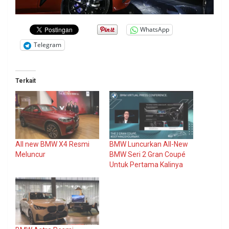
WhatsApp
Telegram
Terkait
All new BMW X4 Resmi
BMW Luncurkan All-New
Meluncur
BMW Seri 2 Gran Coupé
Untuk Pertama Kalinya