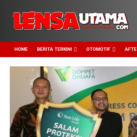
Skip
to
content
Jendela Cakrawala Indonesia
LensaUtama
HOME
BERITA TERKINI
OTOMOTIF
AFT