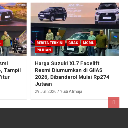
L
BERITA TERKINI
GIIAS
MOBIL
PILIHAN
esmi
Harga Suzuki XL7 Facelift
, Tampil
Resmi Diumumkan di GIIAS
itur
2026, Dibanderol Mulai Rp274
Jutaan
29 Juli 2026
Yudi Atmaja