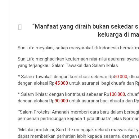
“Manfaat yang diraih bukan sekedar saa
keluarga di ma
Sun Life meyakini, setiap masyarakat di Indonesia berhak m
Sun Life menghadirkan keutamaan nilai-nilai asuransi syaria
yang terjangkau: Salam Tawakal dan Salam Ikhlas.
* Salam Tawakal: dengan kontribusi sebesar Rp
50.000
, dhu
dengan alokasi Rp
45.000
untuk asuransi bagi dhuafa dan R
* Salam Ikhlas: dengan kontribusi sebesar Rp
100.000
, dhua
dengan alokasi Rp
90.000
untuk asuransi bagi dhuafa dan R
“‘Salam Proteksi Amanah’ memberi cara baru dalam berbag
pemberian perlindungan kepada 1 juta dhuafa” jelas Norman
“Melalui produk ini, Sun Life mengajak seluruh masyarakat y
dapat memberikan perhatian lebih kepada sesama, dengan 