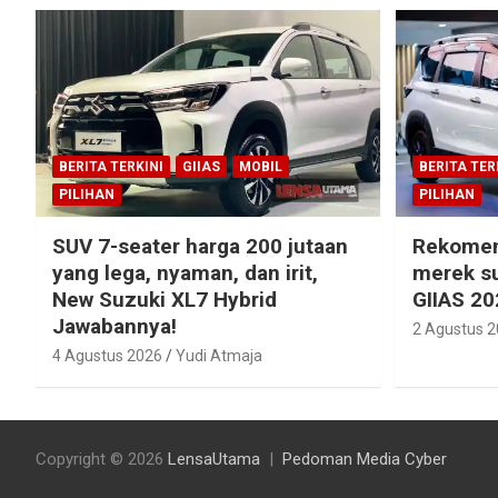
BERITA TERKINI
GIIAS
MOBIL
BERITA TER
PILIHAN
PILIHAN
SUV 7-seater harga 200 jutaan
Rekomen
yang lega, nyaman, dan irit,
merek su
New Suzuki XL7 Hybrid
GIIAS 20
Jawabannya!
2 Agustus 
4 Agustus 2026
Yudi Atmaja
Copyright © 2026
LensaUtama
Pedoman Media Cyber