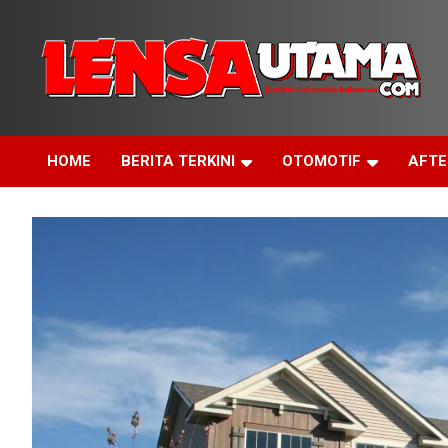
Skip
to
content
Jendela Cakrawala Indonesia
LensaUtama
HOME
BERITA TERKINI
OTOMOTIF
AFT