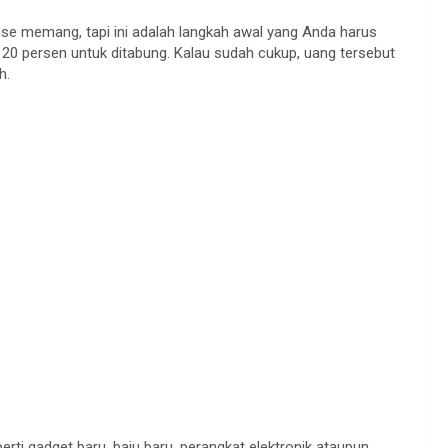
se memang, tapi ini adalah langkah awal yang Anda harus
 20 persen untuk ditabung. Kalau sudah cukup, uang tersebut
h.
erti gadget baru, baju baru, perangkat elektronik ataupun