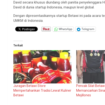
David secara khusus diundang oleh panitia penyelenggara H
David di dunia startup lndonesia, maupun level global.
Dengan dipresentasikannya startup Betawi ini pada acara t
UMKM di Indonesia.
WhatsApp
Telegram
Terkait
Juragan Betawi Store
Pencak Silat Betaw
Mempertahankan Tradisi Lewat Kuliner
Memancarkan Sinar
Betawi
Mejillones