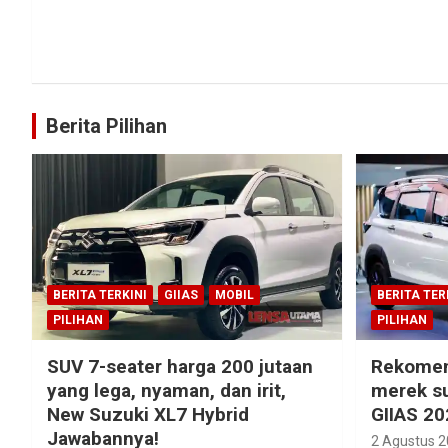
Berita Pilihan
BERITA TERKINI
GIIAS
MOBIL
BERITA TER
PILIHAN
PILIHAN
SUV 7-seater harga 200 jutaan
Rekomen
yang lega, nyaman, dan irit,
merek su
New Suzuki XL7 Hybrid
GIIAS 20
Jawabannya!
2 Agustus 