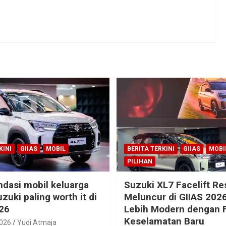
KINI
GIIAS
MOBIL
BERITA TERKINI
GIIAS
MOBI
PILIHAN
dasi mobil keluarga
Suzuki XL7 Facelift R
zuki paling worth it di
Meluncur di GIIAS 2026
26
Lebih Modern dengan F
Keselamatan Baru
2026
Yudi Atmaja