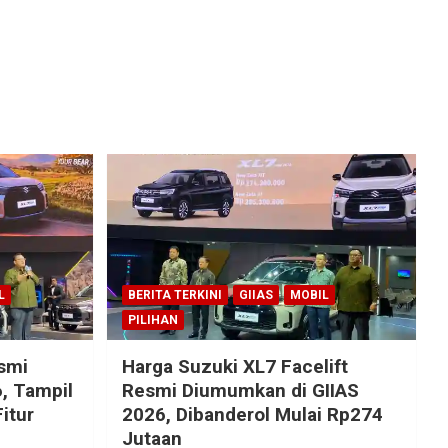
L
BERITA TERKINI
GIIAS
MOBIL
PILIHAN
esmi
Harga Suzuki XL7 Facelift
, Tampil
Resmi Diumumkan di GIIAS
itur
2026, Dibanderol Mulai Rp274
Jutaan