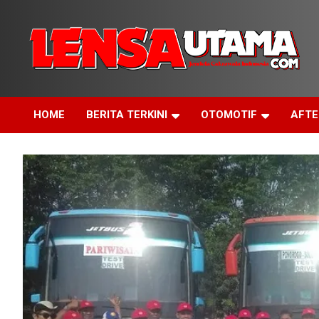
Skip
to
content
Jendela Cakrawala Indonesia
LensaUtama
HOME
BERITA TERKINI
OTOMOTIF
AFT