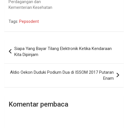
Perdagangan dan
Kementerian Kesehatan
yang bermaksud
melarang peredaran dan
Tags:
Pepsodent
konsumsi produk
tembakau alternatif,
diantaranya vape dan
rokok elektrik. Kebijakan
Navigasi
pemerintah yang
Siapa Yang Bayar Tilang Elektronik Ketika Kendaraan
pos
condong terburu-buru
Kita Dipinjam
hendak melarang tanpa
melakukan kajian dan
penelitian secara
Aldio Oekon Duduki Podium Dua di ISSOM 2017 Putaran
menyeluruh,
Enam
menunjukkan minimnya
pemahaman dan
informasi terkait
perkembangan teknologi
Komentar pembaca
dan penelitian ilmiah…