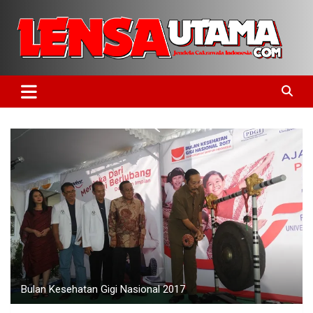
Skip
to
content
Jendela Cakrawala Indonesia
LensaUtama
Bulan Kesehatan Gigi Nasional 2017