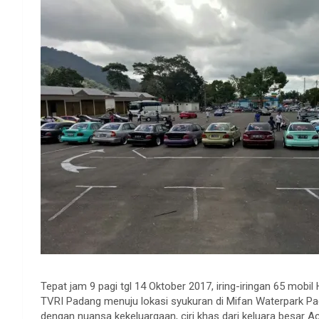
Tepat jam 9 pagi tgl 14 Oktober 2017, iring-iringan 65 mob
TVRI Padang menuju lokasi syukuran di Mifan Waterpark Pad
dengan nuansa kekeluargaan, ciri khas dari keluara besar 