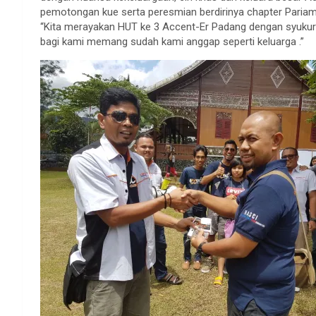
pemotongan kue serta peresmian berdirinya chapter Pari
“Kita merayakan HUT ke 3 Accent-Er Padang dengan syukura
bagi kami memang sudah kami anggap seperti keluarga .”