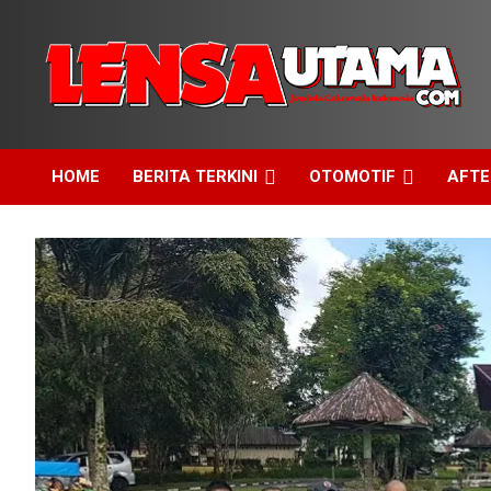
Skip
to
content
Jendela Cakrawala Indonesia
LensaUtama
HOME
BERITA TERKINI
OTOMOTIF
AFT