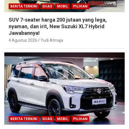
BERITA TERKINI
GIIAS
MOBIL
PILIHAN
SUV 7-seater harga 200 jutaan yang lega,
nyaman, dan irit, New Suzuki XL7 Hybrid
Jawabannya!
4 Agustus 2026
Yudi Atmaja
BERITA TERKINI
GIIAS
MOBIL
PILIHAN