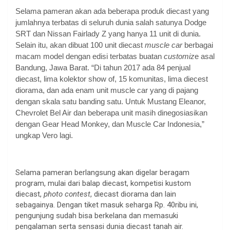
Selama pameran akan ada beberapa produk diecast yang
jumlahnya terbatas di seluruh dunia salah satunya Dodge
SRT dan Nissan Fairlady Z yang hanya 11 unit di dunia.
Selain itu, akan dibuat 100 unit diecast
muscle car
berbagai
macam model dengan edisi terbatas buatan
customiz
e asal
Bandung, Jawa Barat.
“Di tahun 2017 ada 84 penjual
diecast, lima kolektor show of, 15 komunitas, lima diecest
diorama, dan ada enam unit muscle car yang di pajang
dengan skala satu banding satu. Untuk Mustang Eleanor,
Chevrolet Bel Air dan beberapa unit masih dinegosiasikan
dengan Gear Head Monkey, dan Muscle Car Indonesia,”
ungkap Vero lagi.
Selama pameran berlangsung akan digelar beragam
program, mulai dari balap diecast, kompetisi kustom
diecast,
photo contest
, diecast diorama dan lain
sebagainya. Dengan tiket masuk seharga Rp. 40ribu ini,
pengunjung sudah bisa berkelana dan memasuki
pengalaman serta sensasi dunia diecast tanah air.