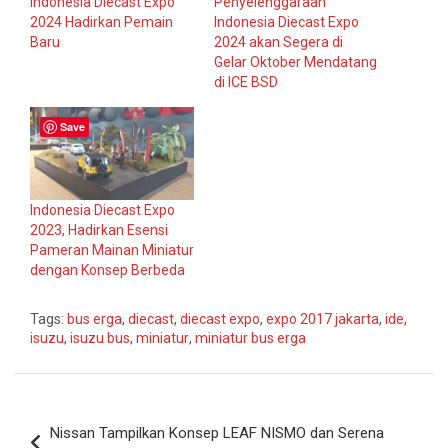
Indonesia Diecast Expo
Penyelenggaraan
2024 Hadirkan Pemain
Indonesia Diecast Expo
Baru
2024 akan Segera di
Gelar Oktober Mendatang
di ICE BSD
Save
Indonesia Diecast Expo
2023, Hadirkan Esensi
Pameran Mainan Miniatur
dengan Konsep Berbeda
Tags:
bus erga
,
diecast
,
diecast expo
,
expo 2017 jakarta
,
ide
,
isuzu
,
isuzu bus
,
miniatur
,
miniatur bus erga
Navigasi
Nissan Tampilkan Konsep LEAF NISMO dan Serena