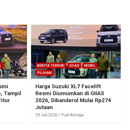
L
BERITA TERKINI
GIIAS
MOBIL
PILIHAN
esmi
Harga Suzuki XL7 Facelift
, Tampil
Resmi Diumumkan di GIIAS
itur
2026, Dibanderol Mulai Rp274
Jutaan
29 Juli 2026
Yudi Atmaja