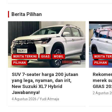
Berita Pilihan
BERITA TERKINI
GIIAS
MOBIL
BERITA TER
PILIHAN
PILIHAN
SUV 7-seater harga 200 jutaan
Rekomen
yang lega, nyaman, dan irit,
merek su
New Suzuki XL7 Hybrid
GIIAS 20
Jawabannya!
2 Agustus 
4 Agustus 2026
Yudi Atmaja