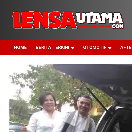
Skip
to
content
Jendela Cakrawala Indonesia
LensaUtama
HOME
BERITA TERKINI
OTOMOTIF
AFT