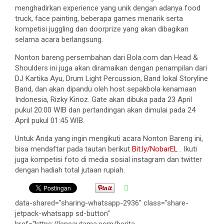
menghadirkan experience yang unik dengan adanya food
truck, face painting, beberapa games menarik serta
kompetisi juggling dan doorprize yang akan dibagikan
selama acara berlangsung.
Nonton bareng persembahan dari Bola.com dan Head &
Shoulders ini juga akan diramaikan dengan penampilan dari
DJ Kartika Ayu, Drum Light Percussion, Band lokal Storyline
Band, dan akan dipandu oleh host sepakbola kenamaan
Indonesia, Rizky Kinoz. Gate akan dibuka pada 23 April
pukul 20:00 WIB dan pertandingan akan dimulai pada 24
April pukul 01:45 WIB.
Untuk Anda yang ingin mengikuti acara Nonton Bareng ini,
bisa mendaftar pada tautan berikut
Bit.ly/NobarEL
. Ikuti
juga kompetisi foto di media sosial instagram dan twitter
dengan hadiah total jutaan rupiah.
data-shared="sharing-whatsapp-2936" class="share-
jetpack-whatsapp sd-button"
href="https://lensautama.com/berita-