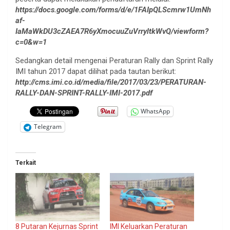
https://docs.google.com/forms/d/e/1FAIpQLScmrw1UmNh
af-
IaMaWkDU3cZAEA7R6yXmocuuZuVrryltkWvQ/viewform?
c=0&w=1
Sedangkan detail mengenai Peraturan Rally dan Sprint Rally
IMI tahun 2017 dapat dilihat pada tautan berikut:
http://cms.imi.co.id/media/file/2017/03/23/PERATURAN-
RALLY-DAN-SPRINT-RALLY-IMI-2017.pdf
WhatsApp
Telegram
Terkait
8 Putaran Kejurnas Sprint
IMI Keluarkan Peraturan