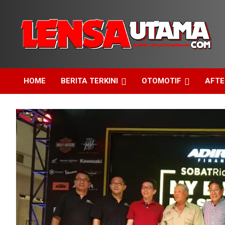
Skip
to
content
Jendela Cakrawala Indonesia
LensaUtama
HOME
BERITA TERKINI
OTOMOTIF
AFT