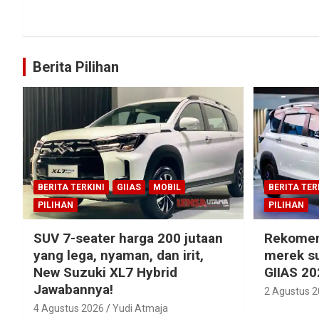
Berita Pilihan
BERITA TERKINI
GIIAS
MOBIL
BERITA TER
PILIHAN
PILIHAN
SUV 7-seater harga 200 jutaan
Rekomen
yang lega, nyaman, dan irit,
merek su
New Suzuki XL7 Hybrid
GIIAS 20
Jawabannya!
2 Agustus 
4 Agustus 2026
Yudi Atmaja