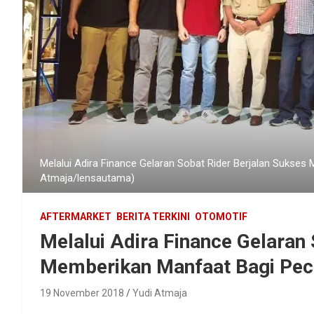
Melalui Adira Finance Gelaran Sobat Rider Berjalan Sukses
Atmaja/lensautama)
AFTERMARKET
BERITA TERKINI
OTOMOTIF
Melalui Adira Finance Gelaran
Memberikan Manfaat Bagi Peci
19 November 2018
Yudi Atmaja