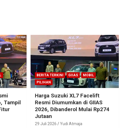
L
BERITA TERKINI
GIIAS
MOBIL
PILIHAN
esmi
Harga Suzuki XL7 Facelift
, Tampil
Resmi Diumumkan di GIIAS
itur
2026, Dibanderol Mulai Rp274
Jutaan
29 Juli 2026
Yudi Atmaja