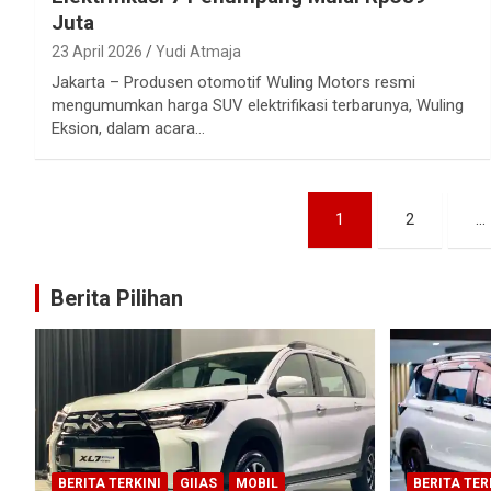
Juta
23 April 2026
Yudi Atmaja
Jakarta – Produsen otomotif Wuling Motors resmi
mengumumkan harga SUV elektrifikasi terbarunya, Wuling
Eksion, dalam acara…
Paginasi
1
2
…
pos
Berita Pilihan
BERITA TERKINI
GIIAS
MOBIL
BERITA TER