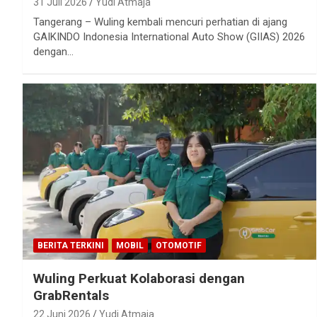
31 Juli 2026
Yudi Atmaja
Tangerang – Wuling kembali mencuri perhatian di ajang
GAIKINDO Indonesia International Auto Show (GIIAS) 2026
dengan…
BERITA TERKINI
MOBIL
OTOMOTIF
Wuling Perkuat Kolaborasi dengan
GrabRentals
22 Juni 2026
Yudi Atmaja