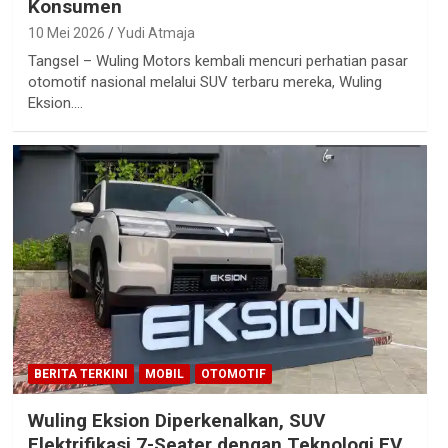
Konsumen
10 Mei 2026
Yudi Atmaja
Tangsel – Wuling Motors kembali mencuri perhatian pasar
otomotif nasional melalui SUV terbaru mereka, Wuling
Eksion.…
BERITA TERKINI
MOBIL
OTOMOTIF
Wuling Eksion Diperkenalkan, SUV
Elektrifikasi 7-Seater dengan Teknologi EV