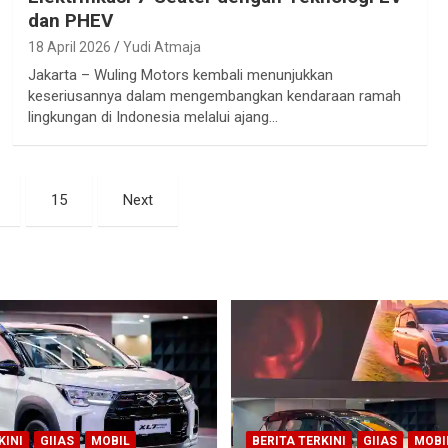
dan PHEV
18 April 2026
Yudi Atmaja
Jakarta – Wuling Motors kembali menunjukkan
keseriusannya dalam mengembangkan kendaraan ramah
lingkungan di Indonesia melalui ajang…
15
Next
KINI
GIIAS
MOBIL
BERITA TERKINI
GIIAS
MOBI