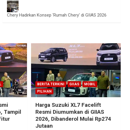
Chery Hadirkan Konsep 'Rumah Chery' di GIIAS 2026
L
BERITA TERKINI
GIIAS
MOBIL
PILIHAN
esmi
Harga Suzuki XL7 Facelift
, Tampil
Resmi Diumumkan di GIIAS
itur
2026, Dibanderol Mulai Rp274
Jutaan