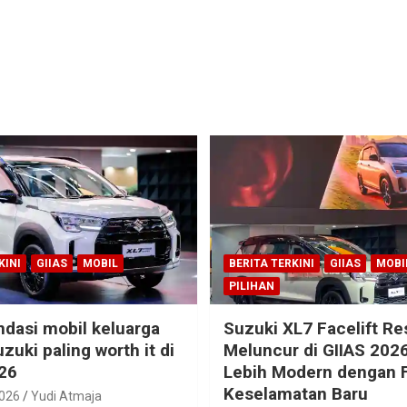
KINI
GIIAS
MOBIL
BERITA TERKINI
GIIAS
MOBI
PILIHAN
dasi mobil keluarga
Suzuki XL7 Facelift R
zuki paling worth it di
Meluncur di GIIAS 2026
26
Lebih Modern dengan F
Keselamatan Baru
2026
Yudi Atmaja