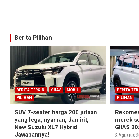
Berita Pilihan
BERITA TERKINI
GIIAS
MOBIL
BERITA TER
PILIHAN
PILIHAN
SUV 7-seater harga 200 jutaan
Rekomen
yang lega, nyaman, dan irit,
merek su
New Suzuki XL7 Hybrid
GIIAS 20
Jawabannya!
2 Agustus 