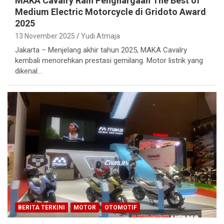
MAKA Cavalry Raih Penghargaan The Best of
Medium Electric Motorcycle di Gridoto Award
2025
13 November 2025
Yudi Atmaja
Jakarta – Menjelang akhir tahun 2025, MAKA Cavalry
kembali menorehkan prestasi gemilang. Motor listrik yang
dikenal…
BERITA TERKINI
MOTOR
OTOMOTIF