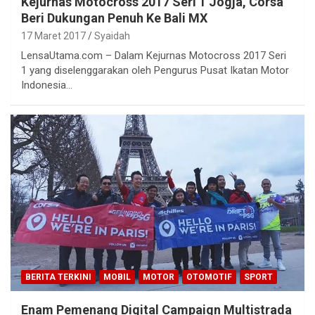
Kejurnas Motocross 2017 Seri 1 Jogja, Corsa
Beri Dukungan Penuh Ke Bali MX
17 Maret 2017
Syaidah
LensaUtama.com – Dalam Kejurnas Motocross 2017 Seri
1 yang diselenggarakan oleh Pengurus Pusat Ikatan Motor
Indonesia…
BERITA TERKINI
MOBIL
MOTOR
OTOMOTIF
SPORT
Enam Pemenang Digital Campaign Multistrada