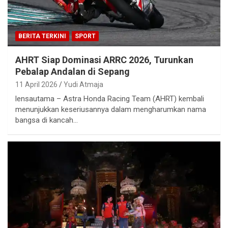
BERITA TERKINI
SPORT
AHRT Siap Dominasi ARRC 2026, Turunkan
Pebalap Andalan di Sepang
11 April 2026
Yudi Atmaja
lensautama – Astra Honda Racing Team (AHRT) kembali
menunjukkan keseriusannya dalam mengharumkan nama
bangsa di kancah…